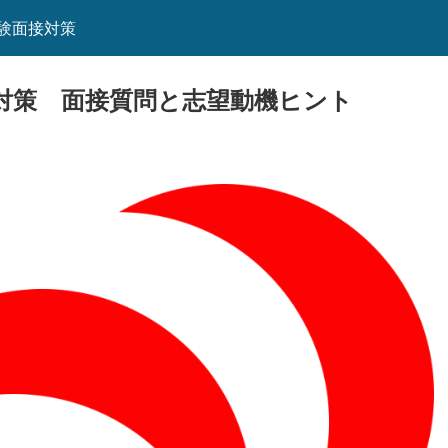
験面接対策
対策 面接質問と志望動機ヒント