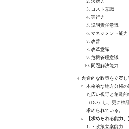
決断力
コスト意識
実行力
説明責任意識
マネジメント能力
改善
改革意識
危機管理意識
問題解決能力
創造的な政策を立案し
本格的な地方分権の
た広い視野と創造的
（DO）し、更に検証
求められている。
【求められる能力、
・政策立案能力