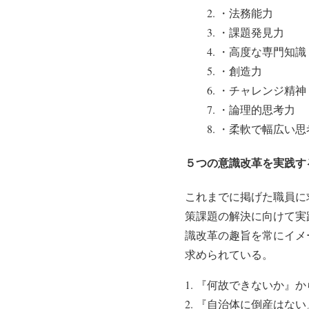
・法務能力
・課題発見力
・高度な専門知識
・創造力
・チャレンジ精神
・論理的思考力
・柔軟で幅広い思
５つの意識改革を実践す
これまでに掲げた職員に
策課題の解決に向けて実
識改革の趣旨を常にイメ
求められている。
『何故できないか』か
『自治体に倒産はない