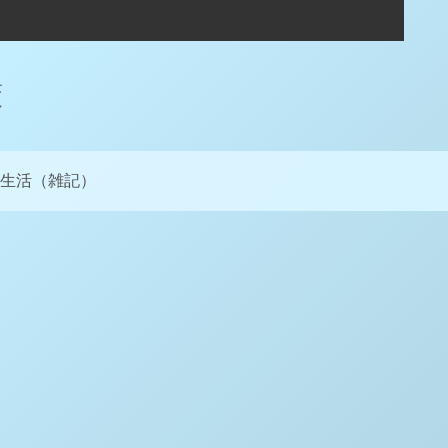
策
生活（雑記）