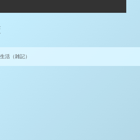
策
生活（雑記）