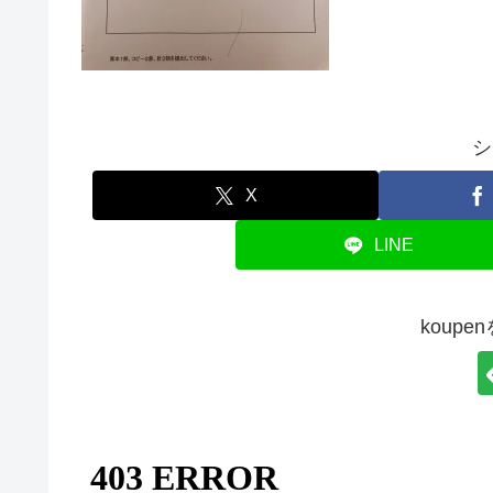
シ
X
LINE
koup