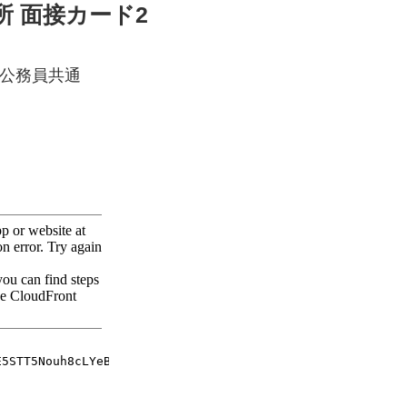
所 面接カード2
公務員共通