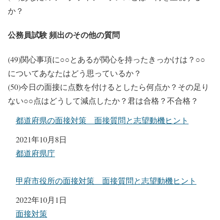
か？
公務員試験 頻出のその他の質問
(49)関心事項に○○とあるが関心を持ったきっかけは？○○
についてあなたはどう思っているか？
(50)今日の面接に点数を付けるとしたら何点か？その足り
ない○○点はどうして減点したか？君は合格？不合格？
都道府県の面接対策 面接質問と志望動機ヒント
日付
2021年10月8日
関連理由
都道府県庁
甲府市役所の面接対策 面接質問と志望動機ヒント
日付
2022年10月1日
関連理由
面接対策