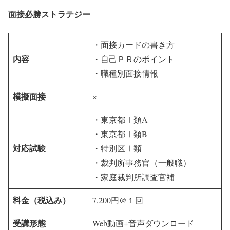
面接必勝ストラテジー
・面接カードの書き方
内容
・自己ＰＲのポイント
・職種別面接情報
模擬面接
×
・東京都Ⅰ類A
・東京都Ⅰ類B
対応試験
・特別区Ⅰ類
・裁判所事務官（一般職）
・家庭裁判所調査官補
料金（税込み）
7,200円@１回
受講形態
Web動画+音声ダウンロード