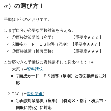
α）の選び方！
手順は下記のとおりです。
まず自分が必要な面接対策を考える。
①面接対策講義（座学） 【重要度★☆☆】
➁面接カード・ＥＳ指導（添削）【重要度★★☆】
③面接練習（模擬面接） 【重要度★★★】
対応できる予備校に資料請求して見比べよう！※
大原（➡
資料請求
）
面接カード・ＥＳ指導（添削）と③面接練習に対
➁
応
TAC（➡
資料請求
）
面接対策講義（座学）（
特別区・都庁・横浜市・
①
国般に特化
）に対応