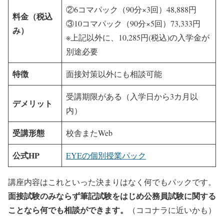
②6コマパック（90分×3回）48,888円
料金（税込
③10コマパック（90分×5回）73,333円
み）
※上記以外に、10,285円(税込)の入学金が
別途必要
特徴
面接対策以外にも相談可能
受講期限がある（入学日から3カ月以
デメリット
内）
受講形態
校舎またWeb
公式HP
EYEの個別授業パック
講座内容はこれといった決まりはなく何でもパックです。
面接試験のみならず筆記試験をはじめ公務員試験に関する
ことなら何でも相談ができます。
（ココナラに近いかも）