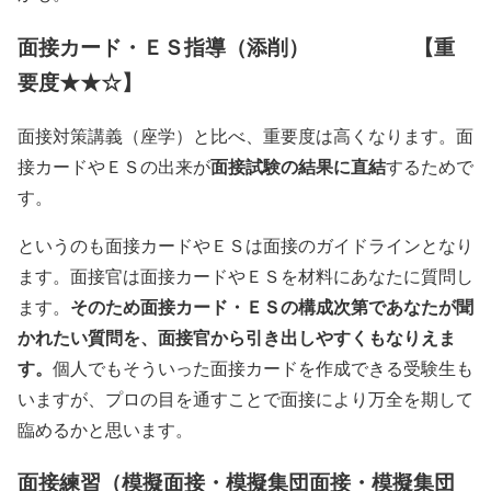
面接カード・ＥＳ指導（添削） 【重
要度★★☆】
面接対策講義（座学）と比べ、重要度は高くなります。面
面接試験の結果に直結
接カードやＥＳの出来が
するためで
す。
というのも面接カードやＥＳは面接のガイドラインとなり
ます。面接官は面接カードやＥＳを材料にあなたに質問し
そのため面接カード・ＥＳの構成次第であなたが聞
ます。
かれたい質問を、面接官から引き出しやすくもなりえま
す。
個人でもそういった面接カードを作成できる受験生も
いますが、プロの目を通すことで面接により万全を期して
臨めるかと思います。
面接練習（模擬面接・模擬集団面接・模擬集団