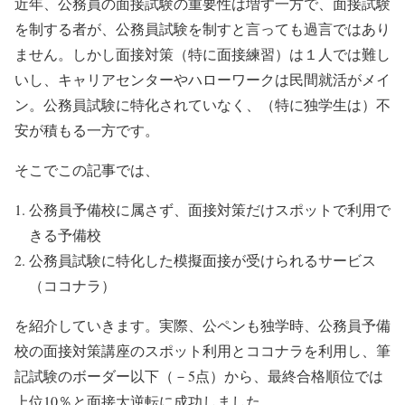
近年、公務員の面接試験の重要性は増す一方で、面接試験
を制する者が、公務員試験を制すと言っても過言ではあり
ません。しかし面接対策（特に面接練習）は１人では難し
いし、キャリアセンターやハローワークは民間就活がメイ
ン。公務員試験に特化されていなく、（特に独学生は）不
安が積もる一方です。
そこでこの記事では、
公務員予備校に属さず、面接対策だけスポットで利用で
きる予備校
公務員試験に特化した模擬面接が受けられるサービス
（ココナラ）
を紹介していきます。実際、公ペンも独学時、公務員予備
校の面接対策講座のスポット利用とココナラを利用し、筆
記試験のボーダー以下（－5点）から、最終合格順位では
上位10％と面接大逆転に成功しました。