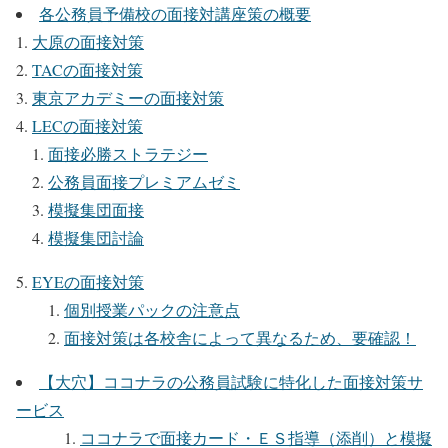
各公務員予備校の面接対講座策の概要
大原の面接対策
TACの面接対策
東京アカデミーの面接対策
LECの面接対策
面接必勝ストラテジー
公務員面接プレミアムゼミ
模擬集団面接
模擬集団討論
EYEの面接対策
個別授業パックの注意点
面接対策は各校舎によって異なるため、要確認！
【大穴】ココナラの公務員試験に特化した面接対策サ
ービス
ココナラで面接カード・ＥＳ指導（添削）と模擬