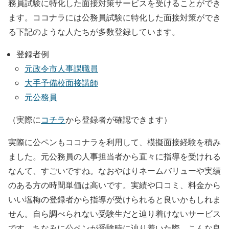
務員試験に特化した面接対策サービスを受けることができ
ます。ココナラには公務員試験に特化した面接対策ができ
る下記のような人たちが多数登録しています。
登録者例
元政令市人事課職員
大手予備校面接講師
元公務員
（実際に
コチラ
から登録者が確認できます）
実際に公ペンもココナラを利用して、模擬面接経験を積み
ました。元公務員の人事担当者から直々に指導を受けれる
なんて、すごいですね。なおやはりネームバリューや実績
のある方の時間単価は高いです。実績や口コミ、料金から
いい塩梅の登録者から指導が受けられると良いかもしれま
せん。自ら調べられない受験生だと辿り着けないサービス
です。ちなみに公ペンが受験時に辿り着いた際、こんな良