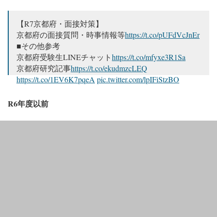
【R7京都府・面接対策】
京都府の面接質問・時事情報等
https://t.co/pUFdVcJnEr
■その他参考
京都府受験生LINEチャット
https://t.co/mfyxe3R1Sa
京都府研究記事
https://t.co/ekudmzcLEQ
https://t.co/1EV6K7pqeA
pic.twitter.com/lpIFiStzBO
— 公ペン@地方上級特別区 公務員試験2025
R6年度以前
(@publicpenguin23)
April 24, 2025