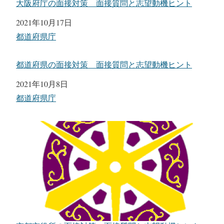
大阪府庁の面接対策 面接質問と志望動機ヒント
日付
2021年10月17日
関連理由
都道府県庁
都道府県の面接対策 面接質問と志望動機ヒント
日付
2021年10月8日
関連理由
都道府県庁