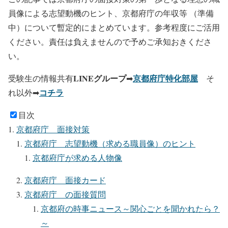
員像による志望動機のヒント、京都府庁の年収等 （準備
中）について暫定的にまとめています。参考程度にご活用
ください。責任は負えませんので予めご承知おきくださ
い。
LINEグループ
京都府庁特化部屋
受験生の情報共有
➡
そ
コチラ
れ以外➡
目次
京都府庁 面接対策
京都府庁 志望動機（求める職員像）のヒント
京都府庁が求める人物像
京都府庁 面接カード
京都府庁 の面接質問
京都府の時事ニュース～関心ごとを聞かれたら？
～