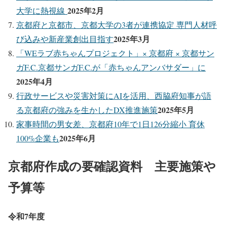
2025年2月
大学に熱視線
京都府と京都市、京都大学の3者が連携協定 専門人材呼
2025年3月
び込みや新産業創出目指す
「WEラブ赤ちゃんプロジェクト」× 京都府 × 京都サン
ガF.C.京都サンガF.C.が「赤ちゃんアンバサダー」に
2025年4月
行政サービスや災害対策にAIを活用、西脇府知事が語
2025年5月
る京都府の強みを生かしたDX推進施策
家事時間の男女差、京都府10年で1日126分縮小 育休
2025年6月
100%企業も
京都府作成の要確認資料 主要施策や
予算等
令和7年度