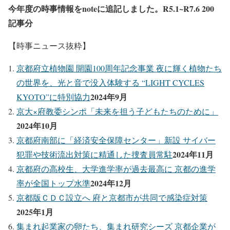
今年度の時事情報をnoteに追記しました。R5.1~R7.6 200
記事分
【時事ニュース抜粋】
京都府立植物園 開園100周年記念事業 夜に輝く植物たち
の世界を、光と音で没入体験する “LIGHT CYCLES
2024年9月
KYOTO”に特別協力
京大×府教委シンポ「未来を担う子どもたちのために」
2024年10月
京都府南部に「経済安全保障センター」新設 サイバー
2024年11月
犯罪や技術流出対策に精通した捜査員常駐
京都府の高校生、大学進学率が過去最高に 京都の進学
2024年12月
率が全国トップ水準
京都版ＣＤＣ設立へ 府と京都市が共同で感染症対策
2025年1月
集まれ起業家の卵たち、集まれ研究シーズ 京都企業が