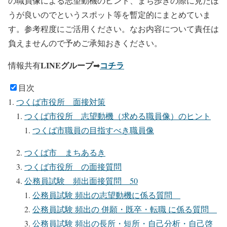
の職員像による志望動機のヒント、まち歩きの際に見たほ
うが良いのでというスポット等を暫定的にまとめていま
す。参考程度にご活用ください。なお内容について責任は
負えませんので予めご承知おきください。
LINEグループ
コチラ
情報共有
➡
目次
つくば市役所 面接対策
つくば市役所 志望動機（求める職員像）のヒント
つくば市職員の目指すべき職員像
つくば市 まちあるき
つくば市役所 の面接質問
公務員試験 頻出面接質問 50
公務員試験 頻出の志望動機に係る質問
公務員試験 頻出の 併願・既卒・転職 に係る質問
公務員試験 頻出の長所・短所・自己分析・自己啓