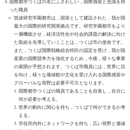
国際都市つくばの名にふさわしい，国際感覚と意識を持
った職員
筑波研究学園都市は，国策として建設された，我が国
最大の国際的研究開発拠点です。研究学園都市をより
一層機能させ，経済活性化や社会的課題の解決に向け
た取組を先導していくことは，つくば市の使命です。
また，つくば国際戦略総合特区の認定を受け，我が国
産業の国際競争力を強化するため，今後，様々な事業
の展開が予想されます。つくば市職員には，世界に目
を向け，様々な価値観や文化を受け入れる国際感覚や
グローバルな視野は必要不可欠となります。
国際都市つくばの職員であることを自覚し，自分に
何が必要か考える。
世界の動向に関心を持ち，つくばで何ができるか考
える。
市役所内外にネットワークを持ち，広い視野と価値