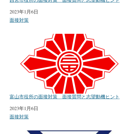
日付
2023年1月6日
関連理由
面接対策
富山市役所の面接対策 面接質問と志望動機ヒント
日付
2023年1月6日
関連理由
面接対策