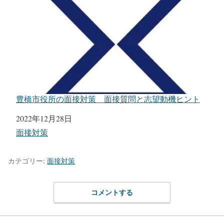
豊橋市役所の面接対策 面接質問と志望動機ヒント
日付
2022年12月28日
関連理由
面接対策
カテゴリー:
面接対策
コメントする