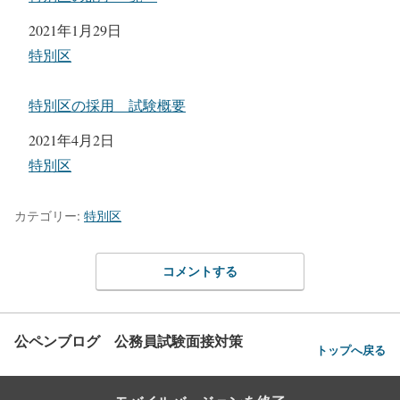
日付
2021年1月29日
関連理由
特別区
特別区の採用 試験概要
日付
2021年4月2日
関連理由
特別区
カテゴリー:
特別区
コメントする
公ペンブログ 公務員試験面接対策
トップへ戻る