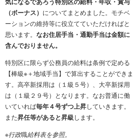
気になるであろう特別区の給料・年収・賞与
（ボーナス）
についてまとめました。モチベ
ーションの維持等に役立てていただければと
なお住居手当・通勤手当は金額に
思います。
含んでおりません。
特別区に限らず公務員の給料は条例で定める
【棒級※＋地域手当】で算出することができま
す。高卒新採用は（１級５号）、大卒新採用
は（１級２９号）となります。なお普通に働
毎年４号ずつ上昇
いていれば
していきます。
昇任等があると昇級
また
します。
※
行政
職
給料表を参照。