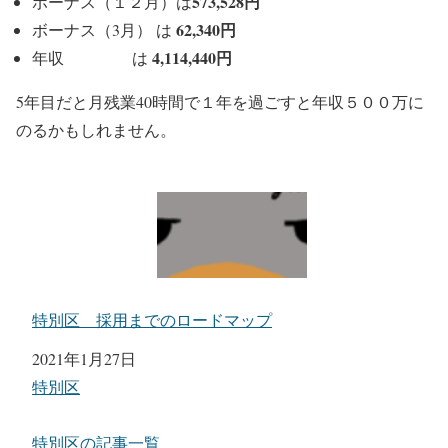
573,528円
ボーナス（１２月）は
62,340円
ボーナス（3月） は
4,114,440円
年収 は
5年目だと月残業40時間で１年を過ごすと年収５００万に
のるかもしれません。
特別区 採用までのロードマップ
日付
2021年1月27日
関連理由
特別区
特別区の記事一覧