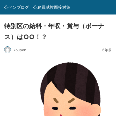
公ペンブログ 公務員試験面接対策
特別区の給料・年収・賞与（ボーナ
ス）は○○！？
koupen
6年前