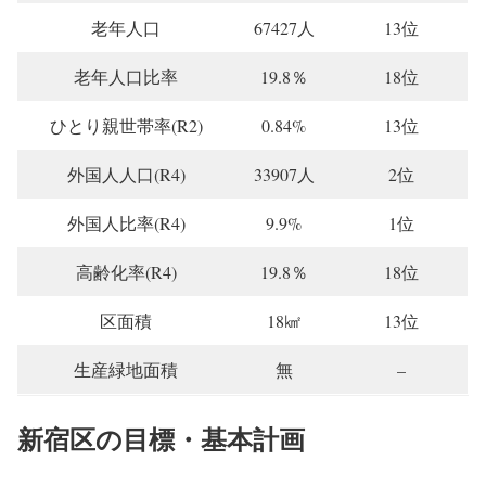
老年人口
67427人
13位
老年人口比率
19.8％
18位
ひとり親世帯率(R2)
0.84%
13位
外国人人口(R4)
33907人
2位
外国人比率(R4)
9.9%
1位
高齢化率(R4)
19.8％
18位
区面積
18㎢
13位
生産緑地面積
無
–
新宿区の目標・基本計画