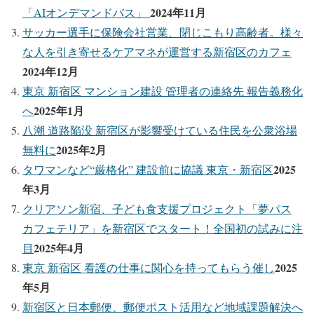
2024年11月
「AIオンデマンドバス」
サッカー選手に保険会社営業、閉じこもり高齢者。様々
な人を引き寄せるケアマネが運営する新宿区のカフェ
2024年12月
東京 新宿区 マンション建設 管理者の連絡先 報告義務化
2025年1月
へ
八潮 道路陥没 新宿区が影響受けている住民を公衆浴場
2025年2月
無料に
2025
タワマンなど“厳格化” 建設前に協議 東京・新宿区
年3月
クリアソン新宿、子ども食支援プロジェクト「夢パス
カフェテリア」を新宿区でスタート！全国初の試みに注
2025年4月
目
2025
東京 新宿区 看護の仕事に関心を持ってもらう催し
年5月
新宿区と日本郵便、郵便ポスト活用など地域課題解決へ