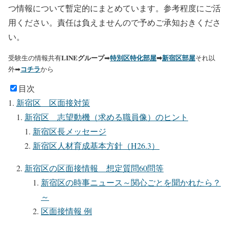
つ情報について暫定的にまとめています。参考程度にご活
用ください。責任は負えませんので予めご承知おきくださ
い。
LINEグループ
特別区特化部屋
➡
新宿区部屋
受験生の情報共有
➡
それ以
コチラ
外➡
から
目次
新宿区 区面接対策
新宿区 志望動機（求める職員像）のヒント
新宿区長メッセージ
新宿区人材育成基本方針（H26.3）
新宿区の区面接情報 想定質問60問等
新宿区の時事ニュース～関心ごとを聞かれたら？
～
区面接情報 例