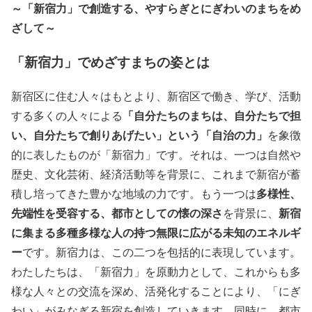
～
「新宿力」
で創造する、やすらぎとにぎわいのまちをめ
ざして～
「新宿力」でめざすまちの姿とは
新宿区に住む人々はもとより、新宿区で働き、学び、活動
「自分たちのまちは、自分たちで担
する多くの人々による
い、自分たちで創りあげたい」という「自治の力」
を象徴
的に表したものが
「新宿力」
です。それは、一つは自然や
歴史、文化芸術、経済活動等を背景に、これまで新宿が蓄
多様性、
積し培ってきた豊かな地域の力です。もう一つは
先端性を受容する、都市としての懐の深さ
新宿
を背景に、
に集まる多種多様な人の持つ無限に広がる未知のエネルギ
ー
です。新宿力は、この二つを包括的に表現しています。
わたしたちは、「新宿力」を原動力として、これからも多
様な人々との交流を深め、活発化することにより、「にぎ
わい」がみなぎる新宿を創造していきます。同時に、都市