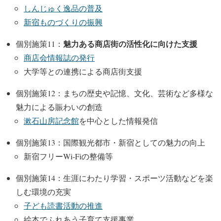
しんじゅく逸品の普及
新宿ものづくりの振興
魅力ある商店街の活性化に向けた支援
個別施策11：
商店会情報誌の発行
大学等との連携による商店街支援
個別施策12：まちの歴史や記憶、文化、芸術など多様な
魅力による賑わいの創造
漱石山房記念館
を中心とした情報発信
個別施策13：国際観光都市・新宿としての魅力の向上
新宿フリーWi-Fiの整備等
個別施策14：生涯にわたり学習・スポーツ活動などを楽
しむ環境の充実
子ども読書活動の推進
絵本でふれあう子育て支援事業