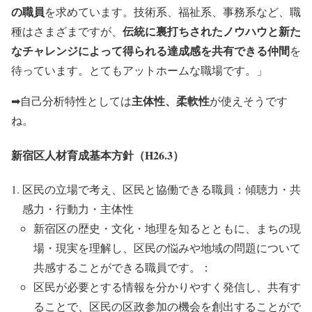
の職員
を求めています。技術系、福祉系、事務系など、職
伝統に裏打ちされたノウハウと新た
種はさまざまですが、
なチャレンジによって得られる達成感を共有できる仲間
を
待っています。とてもアットホームな職場です。」
主体性、柔軟性
➡自己分析特性としては
が使えそうです
ね。
新宿区人材育成基本方針（H26.3）
区民の立場で考え、区民と協働できる職員：
傾聴力・共
感力・行動力・主体性
新宿区の歴史・文化・地理を知るとともに、まちの現
場・現実を理解し、区民の悩みや地域の問題について
共感することができる職員です。：
区民が必要とする情報を分かりやすく発信し、共有す
ることで、区民の区政参加の機会を創出することがで