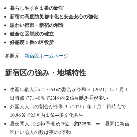
暮らしやすさ１番の新宿
新宿の高度防災都市化と安全安心の強化
賑わい都市・新宿の創造
健全な区財政の確立
好感度１番の区役所
参照元：
新宿区ホームページ
新宿区の強み・地域特性
生産年齢人口(15～64)の割合が令和 3（2021）年 1 月 1
２位≒働き手が多い
日時点で71.40％で23区内
外国人人口の割合が令和 3（2021）年 1 月 1 日時点で
10.96％
１位
で23区内
➡多文化共生
約225％
昼夜間人口比率(予測)が5位
➡ 昼間に新宿
区にいる人の数は夜の2倍強