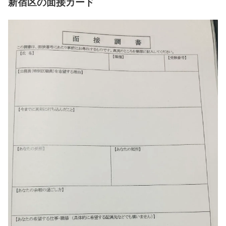
新宿区の面接カード
https://t.co/xasowIBj1A
pic.twitter.com/iqAqWFlZEZ
— 公ペン@地方上級特別区 公務員試験2023
(@publicpenguin23)
July 18, 2023