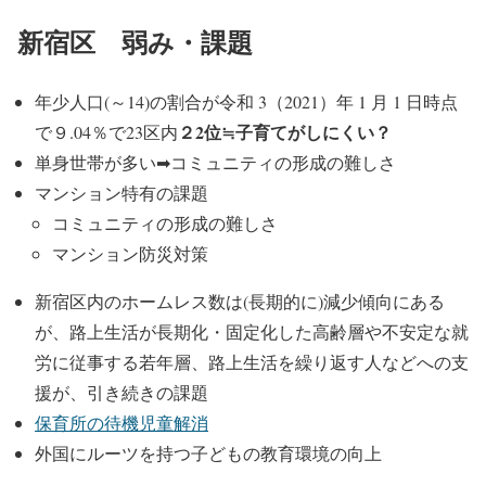
新宿区 弱み・課題
年少人口(～14)の割合が令和 3（2021）年 1 月 1 日時点
２2位≒子育てがしにくい？
で９.04％で23区内
単身世帯が多い➡コミュニティの形成の難しさ
マンション特有の課題
コミュニティの形成の難しさ
マンション防災対策
新宿区内のホームレス数は(長期的に)減少傾向にある
が、路上生活が長期化・固定化した高齢層や不安定な就
労に従事する若年層、路上生活を繰り返す人などへの支
援が、引き続きの課題
保育所の待機児童解消
外国にルーツを持つ子どもの教育環境の向上