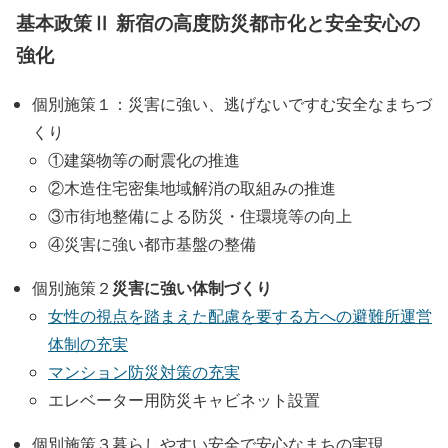
基本政策Ⅱ 新宿の高度防災都市化と安全安心の
強化
個別施策１：災害に強い、逃げないですむ安全なまちづ
くり
①建築物等の耐震化の推進
②木造住宅密集地域解消の取組みの推進
③市街地整備による防災・住環境等の向上
④災害に強い都市基盤の整備
災害に強い体制づくり
個別施策２
女性の視点を踏まえた配慮を要する方への避難所運営
体制の充実
マンション防災対策の充実
エレベーター用防災キャビネット設置
個別施策３暮らしやすい安全で安心なまちの実現