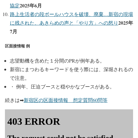
2025年6月
協定
路上生活者の段ボールハウスを破壊、廃棄…新宿の現場
2025年
に残された、あきらめの声と「やり方」への怒り
7月
区面接情報 例
志望動機を含めた１分間のPRが例年ある。
新宿にまつわるキーワードを使う際には、深堀されるの
で注意。
・ 例年、圧迫ブースと穏やかなブースがある。
続きは➡
新宿区の区面接情報 想定質問60問等