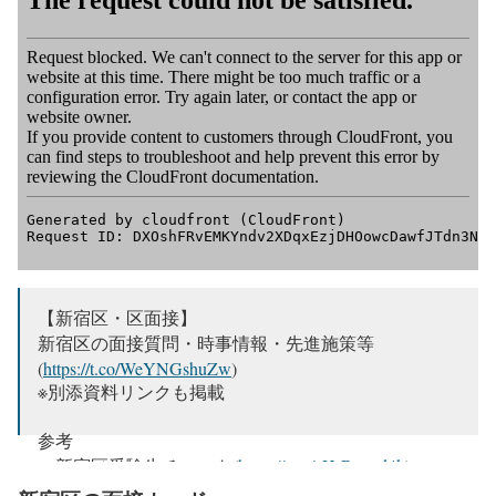
【新宿区・区面接】
新宿区の面接質問・時事情報・先進施策等
(
https://t.co/WeYNGshuZw
)
※別添資料リンクも掲載
参考
・新宿区受験生チャット(
https://t.co/cHrBxvad4k
)
・新宿研究(
https://t.co/QAYGevtQvF
)