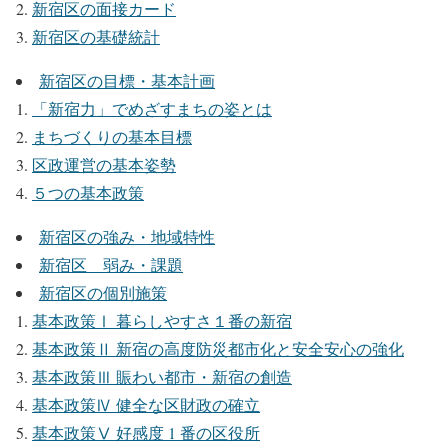
新宿区の面接カード
新宿区の基礎統計
新宿区の目標・基本計画
「新宿力」でめざすまちの姿とは
まちづくりの基本目標
区政運営の基本姿勢
５つの基本政策
新宿区の強み・地域特性
新宿区 弱み・課題
新宿区の個別施策
基本政策Ⅰ 暮らしやすさ１番の新宿
基本政策Ⅱ 新宿の高度防災都市化と安全安心の強化
基本政策Ⅲ 賑わい都市・新宿の創造
基本政策Ⅳ 健全な区財政の確立
基本政策Ⅴ 好感度 1 番の区役所